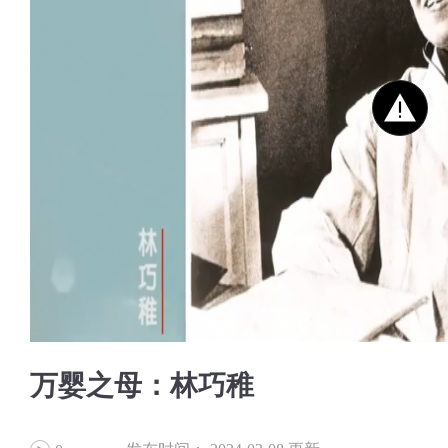
万婴之母：林巧稚