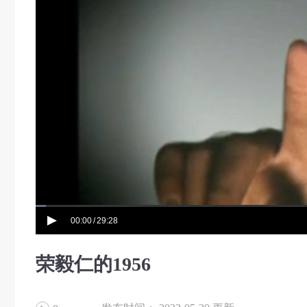
00:00
29:28
/
荣毅仁的1956