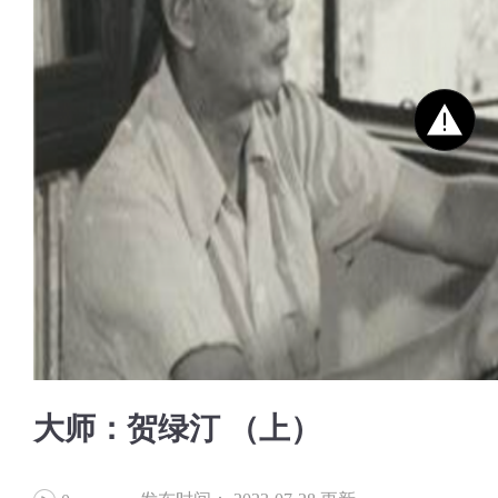
大师：贺绿汀 （上）