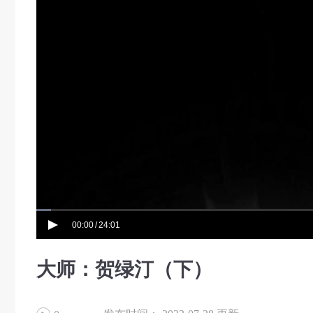
00:00
24:01
/
大师：贺绿汀（下）